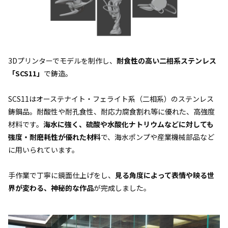
3Dプリンターでモデルを制作し、
耐食性の高い二相系ステンレス
「SCS11」
で鋳造。
SCS11はオーステナイト・フェライト系（二相系）のステンレス
鋳鋼品。耐酸性や耐孔食性、耐応力腐食割れ等に優れた、高強度
材料です。
海水に強く、硫酸や水酸化ナトリウムなどに対しても
強度・耐磨耗性が優れた材料
で、海水ポンプや産業機械部品など
に用いられています。
手作業で丁寧に鏡面仕上げをし、
見る角度によって表情や映る世
界が変わる、神秘的な作品
が完成しました。