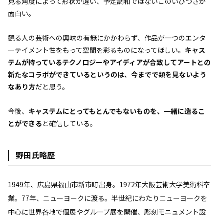
見る角度によって形状が違い、予定調和ではないこのいびつさが
面白い。
観る人の芸術への興味の有無にかかわらず、作品が一つのエンタ
ーテイメント性をもって空間を彩るものになってほしい。
キャス
テムが持っているテクノロジーやアイディアが合致してアートとの
新たなコラボができているというのは、今までで類を見ないよう
なあり方
だと思う。
今後、
キャステムにとってもとんでもないものを、一緒に造るこ
とができる
と確信している。
野田氏略歴
1949年、広島県福山市新市町出身。1972年大阪芸術大学美術科卒
業。77年、ニューヨークに渡る。半世紀にわたりニューヨークを
中心に世界各地で個展やグループ展を開催、彫刻モニュメント設