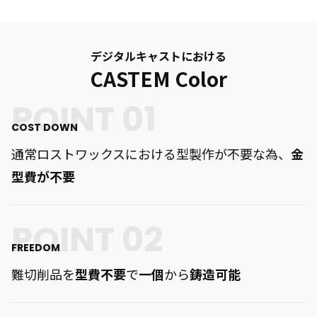
デジタルキャストにおける
CASTEM Color
COST DOWN
通常ロストワックスにおける型製作が不要な為、
金
型費が不要
FREEDOM
難切削品を
型費不要
で
一個
から
鋳造可能