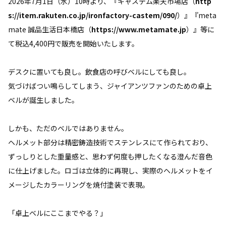
2026年7月1日（水）10時より、『キャステム楽天市場店（
http
s://item.rakuten.co.jp/ironfactory-castem/090/
）』『meta
mate 誠品生活日本橋店（
https://www.metamate.jp
）』等に
て税込4,400円で販売を開始いたします。
デスクに置いても良し。飲食店の呼びベルにしても良し。
気づけばつい鳴らしてしまう、ジャイアンツファンのための卓上
ベルが誕生しました。
しかも、ただのベルではありません。
ヘルメット部分は精密鋳造技術でステンレスにて作られており、
ずっしりとした重量感と、思わず何度も押したくなる澄んだ音色
に仕上げました。ロゴは立体的に再現し、実際のヘルメットをイ
メージしたカラーリングを焼付塗装で表現。
「卓上ベルにここまでやる？」