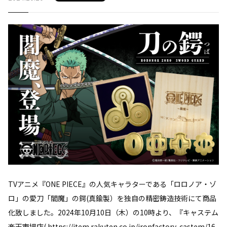
TVアニメ『ONE PIECE』の人気キャラターである「ロロノア・ゾ
ロ」の愛刀「閻魔」の鍔(真鍮製）を独自の精密鋳造技術にて商品
化致しました。2024年10月10日（木）の10時より、『キャステム
楽天市場店( https://item.rakuten.co.jp/ironfactory-castem/16